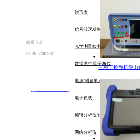
钳形表
信号波形发生器
联系电话
电子
光学测量检测仪器
86 25 52394061
sale
数据发生器/分析仪
三相工控微机继电
电源/测量单元
限公司 版权所有
苏
ICP
备
11079111
号
电子负载
频谱分析仪/信号分析仪
网络分析仪