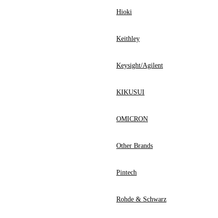
Hioki
Keithley
Keysight/Agilent
KIKUSUI
OMICRON
Other Brands
Pintech
Rohde & Schwarz