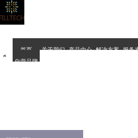
菲
菲
尔泰
尔泰
电
电
子
子
科技先行 服务领先
科技先行 服务领先
首页
关于我们
产品中心
解决方案
服务
当前位置：
首页
>
产品中心
>
工具类
>
新品介绍
自营品牌